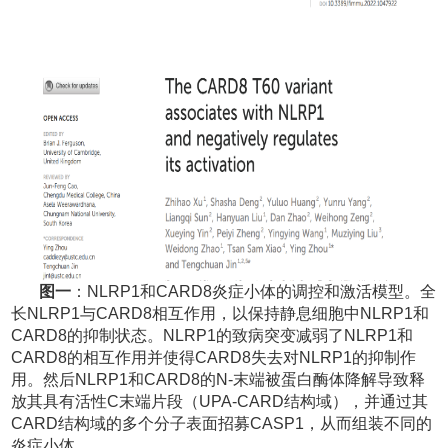
图一
：
NLRP1
和
CARD8
炎症小体的调控和激活模型。全
长
NLRP1
与
CARD8
相互作用，以保持静息细胞中
NLRP1
和
CARD8
的抑制状态。
NLRP1
的致病突变减弱了
NLRP1
和
CARD8
的相互作用并使得
CARD8
失去对
NLRP1
的抑制作
用。然后
NLRP1
和
CARD8
的
N-
末端被蛋白酶体降解导致释
放其具有活性
C
末端片段（
UPA-CARD
结构域），并通过其
CARD
结构域的多个分子表面招募
CASP1
，从而组装不同的
炎症小体。