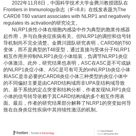
2022
年
11
月
8
日，中国科学技术大学金腾川教授团队在
Frontiers in Immunology
杂志（
IF=8.8
）在线发表题为
The
CARD8 T60 variant associates with NLRP1 and negatively
regulates its activation
的研究论文。
NLRP1
炎性小体在细胞内感染中作为典型的胞浆传感器
起作用，并与自身炎症疾病有关。但
NLRP1
的调控和信号转
导机制尚不完全清楚。金腾川团队研究表明，
CARD8
的
T60
变体，而不是典型的
T48
亚型，通过直接与受体分子
NLRP1
相互作用并抑制
NLRP1
炎症小体组装，负调节
NLRP1
炎症
小体激活。此外，研究结果也表明，
ASC
在
ASC
是不可或缺
的
NLRP1
炎症小体、
ASC
是可有可无的
mNLRP1b
炎症小体
和
ASC
是非必要的
CARD8
炎症小体三种类型的炎症小体中
的不同偏好主要是由
CARD
结构域而非
UPA
亚结构域导致
的。基于系统的定点突变和结构分析，作者发现
NLRP1
炎症
小体的信号转导依赖于其
CARD
结构域的多个相互作用表
面。最后，作者的研究结果部分解释了
NLRP1
的突变如何导
致在自身炎症性疾病中其持续性激活的机制。